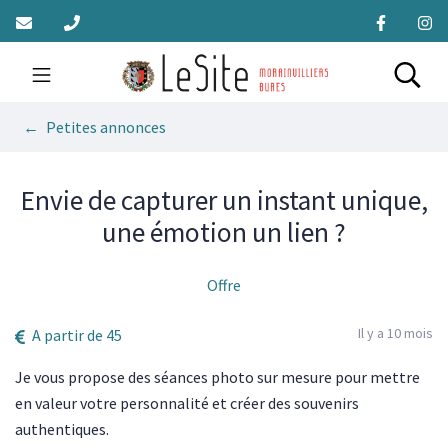
Gestion des traceurs
Aller
au
contenu
Site officiel de la Mairie 
Rech
Petites annonces
Envie de capturer un instant unique,
une émotion un lien ?
Offre
Il y a 10 mois
A partir de 45
Je vous propose des séances photo sur mesure pour mettre
en valeur votre personnalité et créer des souvenirs
authentiques.