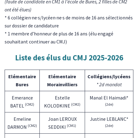
(faute de candidate en CM1 à l’école de Bures, 2 filles de CM2
ont été élues)
* 6 collégien·ne·s/lycéen·ne·s de moins de 16 ans sélectionnés
sur dossier de candidature
* 1 membre d’honneur de plus de 16 ans (élu engagé
souhaitant continuer au CMJ)
Liste des élus du CMJ 2025-2026
Elémentaire
Elémentaire
Collégiens/lycéens
Bures
Morainvilliers
* 2d mandat
Emerance
Estelle
Manal El Haimadi*
(CM2)
(CM2)
(2de)
BATEL
KOLODKINE
Emeline
Joan LEROUX
Justine LEBLANC*
(CM2)
(CM1)
(2de)
DARMON
SEDDIKI