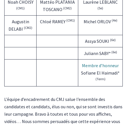
Noah CHOISY
Mattéo PLATANIA
Laurène LEBLANC
(CM1)
(CM2)
(5e)
TOSCANO
(CM1)
(4e)
Augustin
Chloé RAMEY
Michel ORLOV
(CM2)
DELABI
(6e)
Assya SOUKI
(6e)
Juliann SABY*
Membre d’honneur
Sofiane El Haimadi*
(Term)
L’équipe d’encadrement du CMJ salue l’ensemble des
candidates et candidats, élus ou non, qui se sont investis dans
leur campagne. Bravo à toutes et tous pour vos affiches,
vidéos… Nous sommes persuadés que cette expérience vous