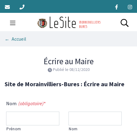
Gestion des traceurs
Aller
au
contenu
Site officiel de la Mairie 
Rech
Accueil
Écrire au Maire
Publié le
08/12/2020
Site de Morainvilliers-Bures : Écrire au Maire
Nom
(obligatoire)
*
Prénom
Nom